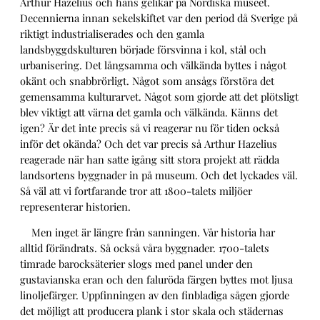
Arthur Hazelius och hans gelikar på Nordiska museet.
Decennierna innan sekelskiftet var den period då Sverige på
riktigt industrialiserades och den gamla
landsbyggdskulturen började försvinna i kol, stål och
urbanisering. Det långsamma och välkända byttes i något
okänt och snabbrörligt. Något som ansågs förstöra det
gemensamma kulturarvet. Något som gjorde att det plötsligt
blev viktigt att värna det gamla och välkända. Känns det
igen? Är det inte precis så vi reagerar nu för tiden också
inför det okända? Och det var precis så Arthur Hazelius
reagerade när han satte igång sitt stora projekt att rädda
landsortens byggnader in på museum. Och det lyckades väl.
Så väl att vi fortfarande tror att 1800-talets miljöer
representerar historien.
Men inget är längre från sanningen. Vår historia har
alltid förändrats. Så också våra byggnader. 1700-talets
timrade barocksäterier slogs med panel under den
gustavianska eran och den faluröda färgen byttes mot ljusa
linoljefärger. Uppfinningen av den finbladiga sågen gjorde
det möjligt att producera plank i stor skala och städernas