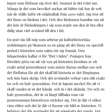
ingen som förfasar sig över det. Snarast är det tvärt om.
Många är det som besviket suckar att bättre tak har de sett
när de ställs inför ett originaltak från 1200-talet. Jag tror att
det finns en lärdom i det. Och den lärdomen handlar om att
det inte är förändringen i sig som avgör om den är bra eller
dålig utan vårt avstånd till den i tid.
En god vän till mig som arbetar på kulturhistoriska
avdelningen på Skansen sa en gång att det finns en speciell
period i historien som sakta rör sig framåt. Den
tidsperioden kallar vi för ”förr i tiden”. Poängen han
försökte göra var att vår syn på historien bestäms av ett
exakt antal generationer som måste finnas mellan oss och
det förflutna för att det skall bli historia av det förgångna
och inte bara skräp. Och det avståndet verkar vara rätt exakt
tre och en halv generation. Det är lagom mycket för att vi
skall vandra ut ur det kända och in i det okända. Tre och en
halv generation, det är så långt tillbaka som vår
gemensamma historiesyn sträcker sig. Det är där vi söker
våra rötter och det är där vi fixerar vår bild av historien. Vi
behöver det där avståndet för att uppskatta det gamla. Det