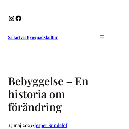
Hoppa
till
Instagram
Facebook
innehåll
Saltarfvet Byggnadskultur
Bebyggelse – En
historia om
förändring
25 maj 2023
Jesper Sundelöf
•