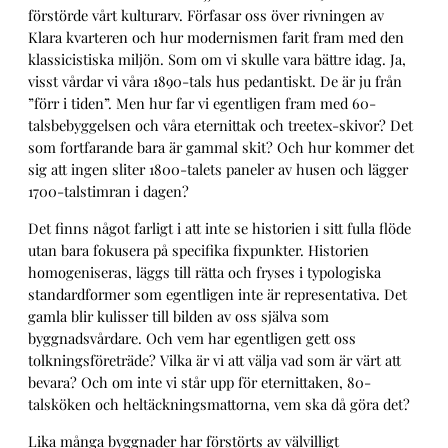
förstörde vårt kulturarv. Förfasar oss över rivningen av
Klara kvarteren och hur modernismen farit fram med den
klassicistiska miljön. Som om vi skulle vara bättre idag. Ja,
visst vårdar vi våra 1890-tals hus pedantiskt. De är ju från
”förr i tiden”. Men hur far vi egentligen fram med 60-
talsbebyggelsen och våra eternittak och treetex-skivor? Det
som fortfarande bara är gammal skit? Och hur kommer det
sig att ingen sliter 1800-talets paneler av husen och lägger
1700-talstimran i dagen?
Det finns något farligt i att inte se historien i sitt fulla flöde
utan bara fokusera på specifika fixpunkter. Historien
homogeniseras, läggs till rätta och fryses i typologiska
standardformer som egentligen inte är representativa. Det
gamla blir kulisser till bilden av oss själva som
byggnadsvårdare. Och vem har egentligen gett oss
tolkningsföreträde? Vilka är vi att välja vad som är värt att
bevara? Och om inte vi står upp för eternittaken, 80-
talsköken och heltäckningsmattorna, vem ska då göra det?
Lika många byggnader har förstörts av välvilligt