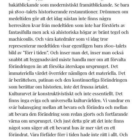
bakåtblickande som modernistiskt framåtblickande. Se bara
på 1800-talets historiserande restaurationer. Drömmen om
medeltiden gör att det idag nästan inte finns några
herresäten kvar från medeltiden som inte har förstörts av
fantasifulla men ack så ahistoriska högar av bränt tegel och
machicoulis. Och våra katedraler som vi idag tror
representerar medeltiden visar egentligen bara 1800-talets
bild av ”förr i tiden”. Och inser man det, inser man också
snabbt att byggnadsvård måste handla mer om att förvalta
förändringen än att försöka återskapa ursprunget. Det
immateriella värdet överrider nämligen det materiella. Det
är berättelsen, patinan och den kontinuerliga förändringen
som berättar om historien, inte det frusna årtalet.
Kulturarvet är konstruktivistiskt och inte essentiellt. Det
finns inga eviga och universella kulturvärlden. Vi vandrar en
svår balansgång mellan att bevara och förändra och mellan
att bevara den förändring som redan gjorts och fortfarande
värna om ursprunget. Och just detta gör att det inte finns
något som säger att ett bevarat hus är mer värt en ett
förändrat. Våra förfäder förr i tiden hade inte rätt i allt. Och