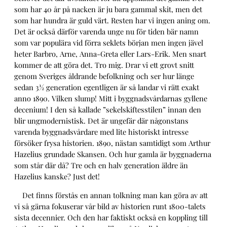
som har 40 år på nacken är ju bara gammal skit, men det
som har hundra är guld värt. Resten har vi ingen aning om.
Det är också därför varenda unge nu för tiden bär namn
som var populära vid förra seklets början men ingen jävel
heter Barbro, Arne, Anna-Greta eller Lars-Erik. Men snart
kommer de att göra det. Tro mig. Drar vi ett grovt snitt
genom Sveriges åldrande befolkning och ser hur länge
sedan 3½ generation egentligen är så landar vi rätt exakt
anno 1890. Vilken slump! Mitt i byggnadsvårdarnas gyllene
decenium! I den så kallade ”sekelskiftesstilen” innan den
blir ungmodernistisk. Det är ungefär där någonstans
varenda byggnadsvårdare med lite historiskt intresse
försöker frysa historien. 1890, nästan samtidigt som Arthur
Hazelius grundade Skansen. Och hur gamla är byggnaderna
som står där då? Tre och en halv generation äldre än
Hazelius kanske? Just det!
Det finns förstås en annan tolkning man kan göra av att
vi så gärna fokuserar vår bild av historien runt 1800-talets
sista decennier. Och den har faktiskt också en koppling till