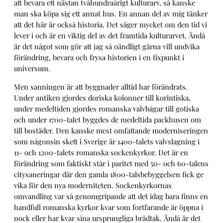
att bevara ett nästan tvåhundraårigt kulturarv, så kanske
man ska köpa sig ett annat hus. En annan del av mig tänker
att det här är också historia. Det säger mycket om den tid vi
lever i och är en viktig del av det framtida kulturarvet. Ändå
är det något som gör att jag så oändligt gärna vill undvika
förändring, bevara och frysa historien i en fixpunkt i
universum.
Men sanningen är att byggnader alltid har förändrats.
Under antiken gjordes doriska kolonner till korintiska,
under medeltiden gjordes romanska valvbågar till gotiska
och under 1700-talet byggdes de medeltida packhusen om
till bostäder. Den kanske mest omfattande moderniseringen
som någonsin skett i Sverige är 1400-talets valvslagning i
11- och 1200-talets romanska sockenkyrkor. Det är en
förändring som faktiskt står i paritet med 50- och 60-talens
citysaneringar där den gamla 1800-talsbebyggelsen fick ge
vika för den nya moderniteten. Sockenkyrkornas
omvandling var så genomgripande att det idag bara finns en
handfull romanska kyrkor kvar som fortfarande är öppna i
nock eller har kvar sina ursprungliga brädtak. Ändå är det