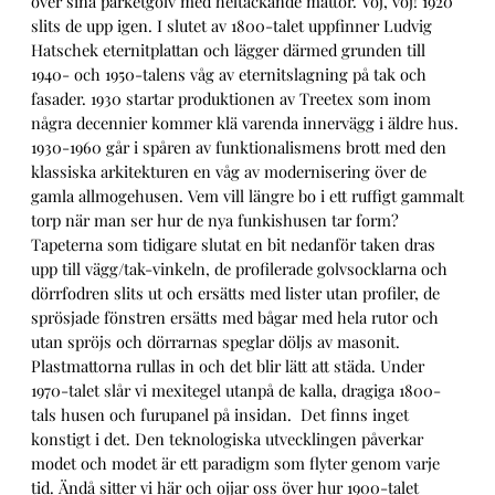
över sina parketgolv med heltäckande mattor. Voj, voj! 1920
slits de upp igen. I slutet av 1800-talet uppfinner Ludvig
Hatschek eternitplattan och lägger därmed grunden till
1940- och 1950-talens våg av eternitslagning på tak och
fasader. 1930 startar produktionen av Treetex som inom
några decennier kommer klä varenda innervägg i äldre hus.
1930-1960 går i spåren av funktionalismens brott med den
klassiska arkitekturen en våg av modernisering över de
gamla allmogehusen. Vem vill längre bo i ett ruffigt gammalt
torp när man ser hur de nya funkishusen tar form?
Tapeterna som tidigare slutat en bit nedanför taken dras
upp till vägg/tak-vinkeln, de profilerade golvsocklarna och
dörrfodren slits ut och ersätts med lister utan profiler, de
sprösjade fönstren ersätts med bågar med hela rutor och
utan spröjs och dörrarnas speglar döljs av masonit.
Plastmattorna rullas in och det blir lätt att städa. Under
1970-talet slår vi mexitegel utanpå de kalla, dragiga 1800-
tals husen och furupanel på insidan. Det finns inget
konstigt i det. Den teknologiska utvecklingen påverkar
modet och modet är ett paradigm som flyter genom varje
tid. Ändå sitter vi här och ojjar oss över hur 1900-talet