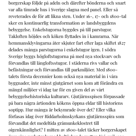
borgerskap följde på adeln och därefter bönderna och snart
var alla timrade hus i Sverige slagna med panel. Eller så
reveterades de för att likna sten. Under 16-, 17- och 1800-tal
sker en kontinuerlig transformation av landsbyggdens
bebyggelse. Enkelstugorna byggdes på till parstugor.
Takloften höjdes och köken flyttades in i kamrarna. När
hemmansklyvingarna åter skjuter fart efter laga skiftet 1827
delades många parstugorna i enkelstugor igen. I södra
Sverige byggs högloftstugorna på med nya stockvarv och
förvandlas till långloftsstugor. I städerna rivs vallar och
befästningar och förvandlas till parkmiljöer. Med 1800-
talets första decennier kom också nya material in i våra
byggnader, inte minst gjutgärnet som kom att förändra en
mängd miljöer vi idag tar för en given del av vårt
bebyggelsehistoriska kulturarv. Gjutjärnsspisen förpassade
på bara några årtionden kökens öppna eldar till historiens
soptipp. Hur många är bekymrade över det? Eller vilka
förfasas idag över Riddarholmskyrkans gjutjärnsspira som
förvandlat det medeltida gråmunkeklostret till
oigenkännlighet? I mitten av 1800-talet täcker borgerskapet