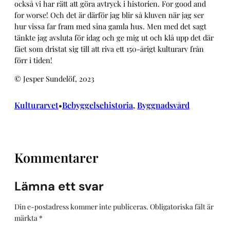
också vi har rätt att göra avtryck i historien. For good and
for worse! Och det är därför jag blir så kluven när jag ser
hur vissa far fram med sina gamla hus. Men med det sagt
tänkte jag avsluta för idag och ge mig ut och klå upp det där
fäet som dristat sig till att riva ett 150-årigt kulturarv från
förr i tiden!
© Jesper Sundelöf, 2023
Kulturarvet
Bebyggelsehistoria
, 
Byggnadsvård
•
Kommentarer
Lämna ett svar
Din e-postadress kommer inte publiceras.
Obligatoriska fält är
märkta
*