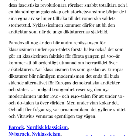
dess fascistiska revolutionära rörelser snabbt totalitära och i
en blandning av galenskap och storhetsvansinne börjar de i
sina egna arv se linjer tillbaka till det romerska väldets
storhetstid. Nyklassicsimen kommer därför att bli den
arkitektur som när de unga diktaturernas självbild.
Paradoxalt nog är den här andra renässansen för
klassicsimen under 1900-talets första halva också det som
gör att klassicsimen faktiskt för första gången på 500-år
kommer att bli ordentligt utmanad om herraväldet över
arkitekturen. När klassicismen tas som gisslan av Europas
diktaturer blir nämligen modernismen det enda till buds
stående alternativet för Europas demokratiska arkitekter
och stater. Ur nödgad tvungenhet reser sig den nya
modernismen under 1930- och 1940-talen för att under 50-
och 60-talen ta över världen. Men under ytan kokar det.
Och allt fler frågar sig var ornamentiken, det gyllene snittet
och Vitruvius venustas egentligen tog vägen.
Barock
, 
Nordisk klassicism
, 
Nybarock
, 
Nyklassicism
, 