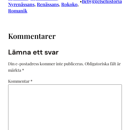
Bebyggelsehistoria
•
Nyrenässans
, 
Renässans
, 
Rokoko
, 
Romanik
Kommentarer
Lämna ett svar
Din e-postadress kommer inte publiceras.
Obligatoriska fält är
märkta
*
Kommentar
*