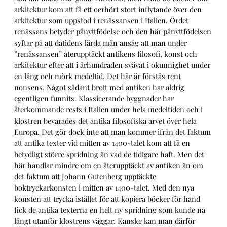
arkitektur kom att få ett oerhört stort inflytande över den
arkitektur som uppstod i renässansen i Italien. Ordet
renässans betyder pånyttfödelse och den här pånyttfödelsen
syftar på att dåtidens lärda män ansåg att man under
”renässansen” återupptäckt antikens filosofi, konst och
arkitektur efter att i århundraden svävat i okunnighet under
en lång och mörk medeltid. Det här är förstås rent
nonsens. Något sådant brott med antiken har aldrig
egentligen funnits. Klassicerande byggnader har
återkommande rests i Italien under hela medeltiden och i
klostren bevarades det antika filosofiska arvet över hela
Europa. Det gör dock inte att man kommer ifrån det faktum
att antika texter vid mitten av 1400-talet kom att få en
betydligt större spridning än vad de tidigare haft. Men det
här handlar mindre om en återupptäckt av antiken än om
det faktum att Johann Gutenberg upptäckte
boktryckarkonsten i mitten av 1400-talet. Med den nya
konsten att trycka istället för att kopiera böcker för hand
fick de antika texterna en helt ny spridning som kunde nå
långt utanför klostrens väggar. Kanske kan man därför