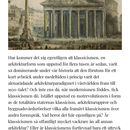
Hur kommer det sig egentligen att klassicismen, en
arkitekturform som uppstod för flera tusen år sedan, varit
så dominerande under vår historia att den förutom för ett
kort avbräck under medeltiden i princip varit det
alenarådande arkitekturparadigmet i västvärlden fram till
1930-talet? Och inte ens då, när modernismen föddes, fick
klassicismen dö. Istället uppstod en motrevolutionen i form
av de totalitära staternas klassicism, arkitekturuppror och
byggnadsvårdsrörelser vilka alla framävt klassicismen över
andra formspråk. Vad beror det här egentligen på? Är
klassicismen så offantligt mycket vackrare än all annan
arkitektur? Eller är klassicismens fortlevnad bara ett uttryck