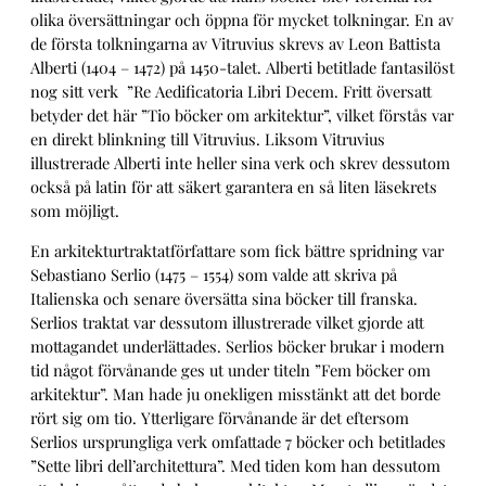
olika översättningar och öppna för mycket tolkningar. En av
de första tolkningarna av Vitruvius skrevs av Leon Battista
Alberti (1404 – 1472) på 1450-talet. Alberti betitlade fantasilöst
nog sitt verk ”Re Aedificatoria Libri Decem. Fritt översatt
betyder det här ”Tio böcker om arkitektur”, vilket förstås var
en direkt blinkning till Vitruvius. Liksom Vitruvius
illustrerade Alberti inte heller sina verk och skrev dessutom
också på latin för att säkert garantera en så liten läsekrets
som möjligt.
En arkitekturtraktatförfattare som fick bättre spridning var
Sebastiano Serlio (1475 – 1554) som valde att skriva på
Italienska och senare översätta sina böcker till franska.
Serlios traktat var dessutom illustrerade vilket gjorde att
mottagandet underlättades. Serlios böcker brukar i modern
tid något förvånande ges ut under titeln ”Fem böcker om
arkitektur”. Man hade ju onekligen misstänkt att det borde
rört sig om tio. Ytterligare förvånande är det eftersom
Serlios ursprungliga verk omfattade 7 böcker och betitlades
”Sette libri dell’architettura”. Med tiden kom han dessutom