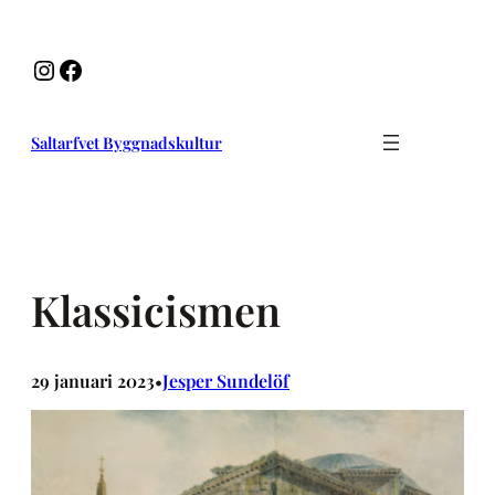
Hoppa
till
Instagram
Facebook
innehåll
Saltarfvet Byggnadskultur
Klassicismen
29 januari 2023
Jesper Sundelöf
•