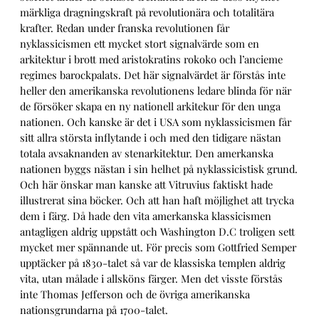
märkliga dragningskraft på revolutionära och totalitära
krafter. Redan under franska revolutionen får
nyklassicismen ett mycket stort signalvärde som en
arkitektur i brott med aristokratins rokoko och l’ancieme
regimes barockpalats. Det här signalvärdet är förstås inte
heller den amerikanska revolutionens ledare blinda för när
de försöker skapa en ny nationell arkitekur för den unga
nationen. Och kanske är det i USA som nyklassicismen får
sitt allra största inflytande i och med den tidigare nästan
totala avsaknanden av stenarkitektur. Den amerkanska
nationen byggs nästan i sin helhet på nyklassicistisk grund.
Och här önskar man kanske att Vitruvius faktiskt hade
illustrerat sina böcker. Och att han haft möjlighet att trycka
dem i färg. Då hade den vita amerkanska klassicismen
antagligen aldrig uppstått och Washington D.C troligen sett
mycket mer spännande ut. För precis som Gottfried Semper
upptäcker på 1830-talet så var de klassiska templen aldrig
vita, utan målade i allsköns färger. Men det visste förstås
inte Thomas Jefferson och de övriga amerikanska
nationsgrundarna på 1700-talet.