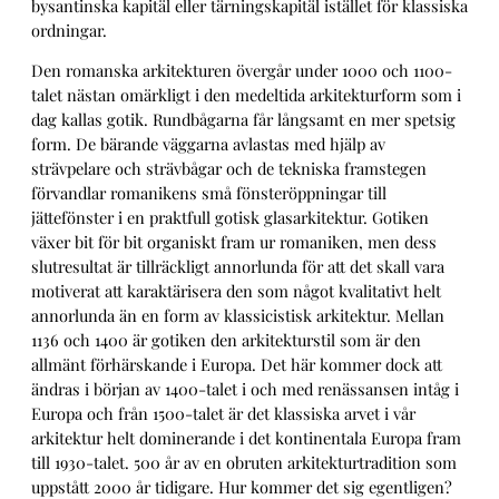
bysantinska kapitäl eller tärningskapitäl istället för klassiska
ordningar.
Den romanska arkitekturen övergår under 1000 och 1100-
talet nästan omärkligt i den medeltida arkitekturform som i
dag kallas gotik. Rundbågarna får långsamt en mer spetsig
form. De bärande väggarna avlastas med hjälp av
strävpelare och strävbågar och de tekniska framstegen
förvandlar romanikens små fönsteröppningar till
jättefönster i en praktfull gotisk glasarkitektur. Gotiken
växer bit för bit organiskt fram ur romaniken, men dess
slutresultat är tillräckligt annorlunda för att det skall vara
motiverat att karaktärisera den som något kvalitativt helt
annorlunda än en form av klassicistisk arkitektur. Mellan
1136 och 1400 är gotiken den arkitekturstil som är den
allmänt förhärskande i Europa. Det här kommer dock att
ändras i början av 1400-talet i och med renässansen intåg i
Europa och från 1500-talet är det klassiska arvet i vår
arkitektur helt dominerande i det kontinentala Europa fram
till 1930-talet. 500 år av en obruten arkitekturtradition som
uppstått 2000 år tidigare. Hur kommer det sig egentligen?