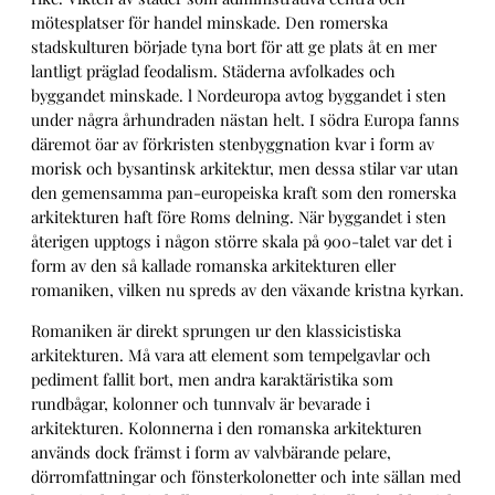
mötesplatser för handel minskade. Den romerska
stadskulturen började tyna bort för att ge plats åt en mer
lantligt präglad feodalism. Städerna avfolkades och
byggandet minskade. l Nordeuropa avtog byggandet i sten
under några århundraden nästan helt. I södra Europa fanns
däremot öar av förkristen stenbyggnation kvar i form av
morisk och bysantinsk arkitektur, men dessa stilar var utan
den gemensamma pan-europeiska kraft som den romerska
arkitekturen haft före Roms delning. När byggandet i sten
återigen upptogs i någon större skala på 900-talet var det i
form av den så kallade romanska arkitekturen eller
romaniken, vilken nu spreds av den växande kristna kyrkan.
Romaniken är direkt sprungen ur den klassicistiska
arkitekturen. Må vara att element som tempelgavlar och
pediment fallit bort, men andra karaktäristika som
rundbågar, kolonner och tunnvalv är bevarade i
arkitekturen. Kolonnerna i den romanska arkitekturen
används dock främst i form av valvbärande pelare,
dörromfattningar och fönsterkolonetter och inte sällan med