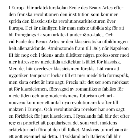
I Europa blir arkitekturskolan Ecole des Beaux Artes efter
den franska revolutionen den institution som kommer
sprida den klassicistiska revolutionsarkitekturen över
Europa. Det är nämligen här man måste utbilda sig för att
bli framgångsrik som arkitekt under 1800-talet. Och
vid Ecole des Beaux Artes är den klassicistiska utbildningen
helt allenarådande. Åtminstonde fram till 1863 när Napoleon
III får nog och i tidens anda tillsätter några professorer med
mer intresse av medeltida arkitektur istället för klassisk.
Men det här överlever klassicismen förstås. Låt vara att
nygotiken temporärt lockar till ett mer medeltida formspråk,
men sista ordet är inte sagt. Precis när det ser som mörkast
ut för klassicismen, försvagad av romantikens fabläss för
medeltiden och ungmodernismens futurism och art-
nouveau kommer ett antal nya revolutionära krafter till
makten i Europa. Och revolutionära rörelser har som sagt
en förkärlek för just klassicism. I Rysslands fall blir det efter
1917 en prioritet att popularisera det som varit maktens
arkitektur och föra ut den till folket. Moskvas tunnelbana är
ett gott exempel på detta. I Tyskland och Italiens fall blir