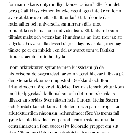
för människans outgrundliga konservatism? Eller kan det
bero på att klassicismen kanske egentligen inte är en form
av arkitektur utan ett sätt att tänka? Ett tänkande där
rationalitet och universella sanningar ställs mot
romantikens känsla och individualism. Ett tänkande som
tilltalat makt och vetenskap i hundratals år. Inte tror jag att
vi lyckas besvara alla dessa frågor i dagens artikel, men jag
tänkte ge er en inblick i en del av svaret som vi faktiskt
finner stående i min bokhylla.
Inom arkitekturen syftar termen klassicism på de
historiserande byggnadsstilar som ytterst blickar tillbaka på
den stenarkitektur som uppstod i Grekland och Rom
århundradena före kristi födelse. Denna stenarkitektur kom
med hjälp grekisk kollonialism och det romerska rikets
tillväxt att spridas över nästan hela Europa, Mellanöstern
och Nordafrika och kom att bli den första pan-europeiska
arkitekturstilen någonsin. Århundradet före Västroms fall
476 e.kr inleddes dock en period i europeisk historia då
centralmakten i Rom successivt förlorade greppet om sitt
rike. Vikten av städer som administrativa centra och