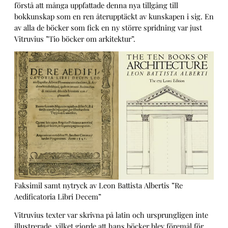
förstå att många uppfattade denna nya tillgång till
bokkunskap som en ren återupptäckt av kunskapen i sig. En
av alla de böcker som fick en ny större spridning var just
Vitruvius ”Tio böcker om arkitektur”.
Faksimil samt nytryck av Leon Battista Albertis ”Re
Aedificatoria Libri Decem”
Vitruvius texter var skrivna på latin och ursprungligen inte
illustrerade, vilket gjorde att hans böcker blev föremål för