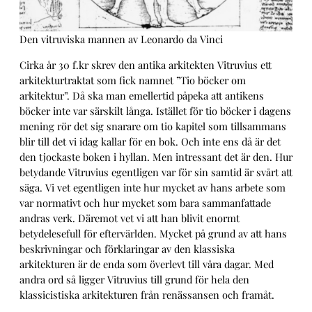
Den vitruviska mannen av Leonardo da Vinci
Cirka år 30 f.kr skrev den antika arkitekten Vitruvius ett
arkitekturtraktat som fick namnet ”Tio böcker om
arkitektur”. Då ska man emellertid påpeka att antikens
böcker inte var särskilt långa. Istället för tio böcker i dagens
mening rör det sig snarare om tio kapitel som tillsammans
blir till det vi idag kallar för en bok. Och inte ens då är det
den tjockaste boken i hyllan. Men intressant det är den. Hur
betydande Vitruvius egentligen var för sin samtid är svårt att
säga. Vi vet egentligen inte hur mycket av hans arbete som
var normativt och hur mycket som bara sammanfattade
andras verk. Däremot vet vi att han blivit enormt
betydelesefull för eftervärlden. Mycket på grund av att hans
beskrivningar och förklaringar av den klassiska
arkitekturen är de enda som överlevt till våra dagar. Med
andra ord så ligger Vitruvius till grund för hela den
klassicistiska arkitekturen från renässansen och framåt.