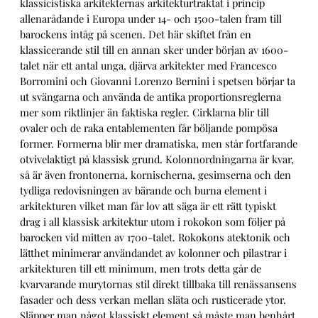
klassicistiska arkitekternas arkitekturtraktat i princip
allenarådande i Europa under 14- och 1500-talen fram till
barockens intåg på scenen. Det här skiftet från en
klassicerande stil till en annan sker under början av 1600-
talet när ett antal unga, djärva arkitekter med Francesco
Borromini och Giovanni Lorenzo Bernini i spetsen börjar ta
ut svängarna och använda de antika proportionsreglerna
mer som riktlinjer än faktiska regler. Cirklarna blir till
ovaler och de raka entablementen får böljande pompösa
former. Formerna blir mer dramatiska, men står fortfarande
otvivelaktigt på klassisk grund. Kolonnordningarna är kvar,
så är även frontonerna, kornischerna, gesimserna och den
tydliga redovisningen av bärande och burna element i
arkitekturen vilket man får lov att säga är ett rätt typiskt
drag i all klassisk arkitektur utom i rokokon som följer på
barocken vid mitten av 1700-talet. Rokokons atektonik och
lätthet minimerar användandet av kolonner och pilastrar i
arkitekturen till ett minimum, men trots detta går de
kvarvarande murytornas stil direkt tillbaka till renässansens
fasader och dess verkan mellan släta och rusticerade ytor.
Släpper man något klassiskt element så måste man benhårt