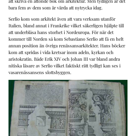
att skriva en åttonde bok om arkitektur. Men tydligen är det
bara fem av dem som är värda att nytrycka idag.
Serlio kom som arkitekt även att vara verksam utanför
Italien, bland annat i Frankrike vilket säkerligen hjälpte till
att underblåsa hans storhet i Nordeuropa. För när det
kommer till Norden så kom Sebastiano Serlio att få en helt
annan position än övriga renässansarkitekter. Hans böcker
kom att spridas i vida kretsar inom adeln, kyrkan och
aristokratin. Både Erik XIV och Johan III var bland andra
nitiska läsare av Serlio vilket faktiskt rätt tydligt kan ses i
vasarenässansens slottsbyggen.