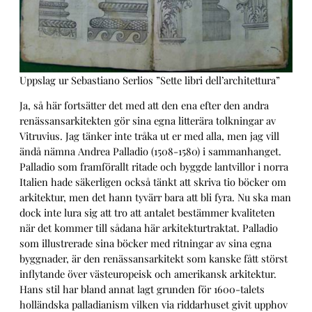
Uppslag ur Sebastiano Serlios ”Sette libri dell’architettura”
Ja, så här fortsätter det med att den ena efter den andra
renässansarkitekten gör sina egna litterära tolkningar av
Vitruvius. Jag tänker inte tråka ut er med alla, men jag vill
ändå nämna Andrea Palladio (1508-1580) i sammanhanget.
Palladio som framförallt ritade och byggde lantvillor i norra
Italien hade säkerligen också tänkt att skriva tio böcker om
arkitektur, men det hann tyvärr bara att bli fyra. Nu ska man
dock inte lura sig att tro att antalet bestämmer kvaliteten
när det kommer till sådana här arkitekturtraktat. Palladio
som illustrerade sina böcker med ritningar av sina egna
byggnader, är den renässansarkitekt som kanske fått störst
inflytande över västeuropeisk och amerikansk arkitektur.
Hans stil har bland annat lagt grunden för 1600-talets
holländska palladianism vilken via riddarhuset givit upphov