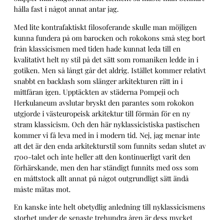
hålla fast i något annat antar jag.
Med lite kontrafaktiskt filosoferande skulle man möjligen
kunna fundera på om barocken och rokokons små steg bort
från klassicismen med tiden hade kunnat leda till en
kvalitativt helt ny stil på det sätt som romaniken ledde in i
gotiken. Men så långt går det aldrig. Istället kommer relativt
snabbt en backlash som slänger arkitekturen rätt in i
mittfåran igen. Upptäckten av städerna Pompeji och
Herkulaneum avslutar bryskt den parantes som rokokon
utgjorde i västeuropeisk arkitektur till förmån för en ny
stram klassicism. Och den här nyklassicistiska pastischen
kommer vi få leva med in i modern tid. Nej, jag menar inte
att det är den enda arkitekturstil som funnits sedan slutet av
1700-talet och inte heller att den kontinuerligt varit den
förhärskande, men den har ständigt funnits med oss som
en måttstock allt annat på något outgrundligt sätt ändå
måste mätas mot.
En kanske inte helt obetydlig anledning till nyklassicismens
storhet under de senaste trehundra åren är dess mycket