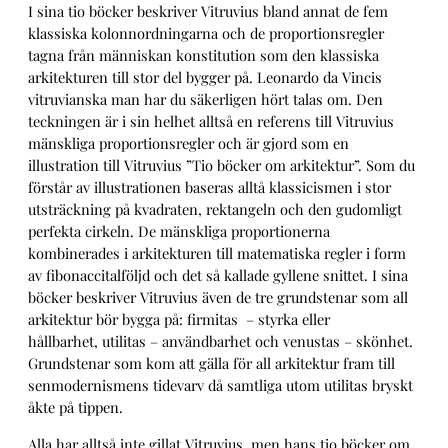
I sina tio böcker beskriver Vitruvius bland annat de fem
klassiska kolonnordningarna och de proportionsregler
tagna från människan konstitution som den klassiska
arkitekturen till stor del bygger på. Leonardo da Vincis
vitruvianska man har du säkerligen hört talas om. Den
teckningen är i sin helhet alltså en referens till Vitruvius
mänskliga proportionsregler och är gjord som en
illustration till Vitruvius ”Tio böcker om arkitektur”. Som du
förstår av illustrationen baseras alltå klassicismen i stor
utsträckning på kvadraten, rektangeln och den gudomligt
perfekta cirkeln. De mänskliga proportionerna
kombinerades i arkitekturen till matematiska regler i form
av fibonaccitalföljd och det så kallade gyllene snittet. I sina
böcker beskriver Vitruvius även de tre grundstenar som all
arkitektur bör bygga på: firmitas – styrka eller
hållbarhet, utilitas – användbarhet och venustas – skönhet.
Grundstenar som kom att gälla för all arkitektur fram till
senmodernismens tidevarv då samtliga utom utilitas bryskt
åkte på tippen.
Alla har alltså inte gillat Vitruvius, men hans tio böcker om