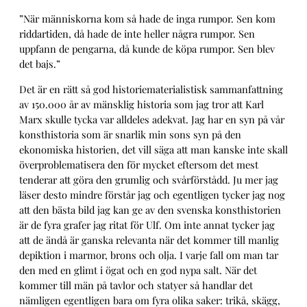
”När människorna kom så hade de inga rumpor. Sen kom
riddartiden, då hade de inte heller några rumpor. Sen
uppfann de pengarna, då kunde de köpa rumpor. Sen blev
det bajs.”
Det är en rätt så god historiematerialistisk sammanfattning
av 150.000 år av mänsklig historia som jag tror att Karl
Marx skulle tycka var alldeles adekvat. Jag har en syn på vår
konsthistoria som är snarlik min sons syn på den
ekonomiska historien, det vill säga att man kanske inte skall
överproblematisera den för mycket eftersom det mest
tenderar att göra den grumlig och svårförstådd. Ju mer jag
läser desto mindre förstår jag och egentligen tycker jag nog
att den bästa bild jag kan ge av den svenska konsthistorien
är de fyra grafer jag ritat för Ulf. Om inte annat tycker jag
att de ändå är ganska relevanta när det kommer till manlig
depiktion i marmor, brons och olja. I varje fall om man tar
den med en glimt i ögat och en god nypa salt. När det
kommer till män på tavlor och statyer så handlar det
nämligen egentligen bara om fyra olika saker: trikå, skägg,