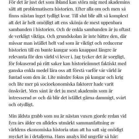
För det är just det som ibland kan störa mig med akademins
sätt att problematisera historien. Efter alla om och men så
finns nästan inget tydligt kvar. Till slut blir allt så komplext
att det är helt omöjligt att ens skönja de mest uppenbara
sambanden i historien. Och de enkla sambanden är ju oftast
de verkligt viktiga. Och grundskolan är inte bättre den, där
missar man istället helt vad som är viktigt och reducerar
historien till en bunte kungar som knappast längre är
relevanta för den värld vi lever i. Jag tycker det är sorgligt,
för fokuserad på rätt saker kan historieämnet faktiskt med
ganska enkla medel lära oss att förstå varför vår värld är
funtad som den är. Lite mindre fokus på kungar och krig
och lite mer på socioekonomiska faktorer hade varit
önskvärt. Men sånt är det ju mest akademin som är
intresserad av och då blir det istället gärna dammigt, svårt
och otydligt.
Min äldsta grabb som nu är nästan vuxen gjorde redan vid
fyra års ålder en alldeles utmärkt sammanfattning av
världens ekonomiska historia utan att ha satt sig onödigt
mycket in i detaljerna. Hans analys löd ungefär så här: