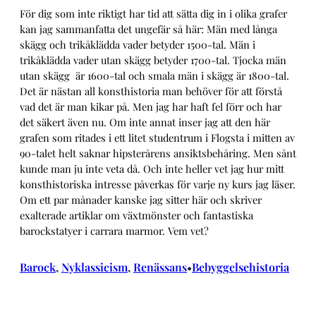
För dig som inte riktigt har tid att sätta dig in i olika grafer
kan jag sammanfatta det ungefär så här: Män med långa
skägg och trikåklädda vader betyder 1500-tal. Män i
trikåklädda vader utan skägg betyder 1700-tal. Tjocka män
utan skägg är 1600-tal och smala män i skägg är 1800-tal.
Det är nästan all konsthistoria man behöver för att förstå
vad det är man kikar på. Men jag har haft fel förr och har
det säkert även nu. Om inte annat inser jag att den här
grafen som ritades i ett litet studentrum i Flogsta i mitten av
90-talet helt saknar hipsterårens ansiktsbehåring. Men sånt
kunde man ju inte veta då. Och inte heller vet jag hur mitt
konsthistoriska intresse påverkas för varje ny kurs jag läser.
Om ett par månader kanske jag sitter här och skriver
exalterade artiklar om växtmönster och fantastiska
barockstatyer i carrara marmor. Vem vet?
Barock
, 
Nyklassicism
, 
Renässans
Bebyggelsehistoria
•