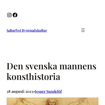
Hoppa
till
Instagram
Facebook
innehåll
Saltarfvet Byggnadskultur
Den svenska mannens
konsthistoria
28 augusti 2023
Jesper Sundelöf
•