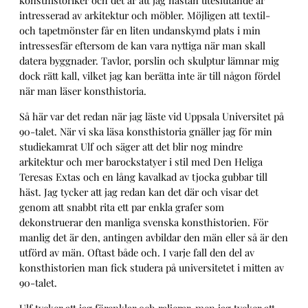
konsthistoriker och det är att jag nästan uteslutande är
intresserad av arkitektur och möbler. Möjligen att textil-
och tapetmönster får en liten undanskymd plats i min
intressesfär eftersom de kan vara nyttiga när man skall
datera byggnader. Tavlor, porslin och skulptur lämnar mig
dock rätt kall, vilket jag kan berätta inte är till någon fördel
när man läser konsthistoria.
Så här var det redan när jag läste vid Uppsala Universitet på
90-talet. När vi ska läsa konsthistoria gnäller jag för min
studiekamrat Ulf och säger att det blir nog mindre
arkitektur och mer barockstatyer i stil med Den Heliga
Teresas Extas och en lång kavalkad av tjocka gubbar till
häst. Jag tycker att jag redan kan det där och visar det
genom att snabbt rita ett par enkla grafer som
dekonstruerar den manliga svenska konsthistorien. För
manlig det är den, antingen avbildar den män eller så är den
utförd av män. Oftast både och. I varje fall den del av
konsthistorien man fick studera på universitetet i mitten av
90-talet.
Ulf tycker att jag förenklar och raljerar, men jag tycker att