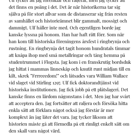
det finns en poäng i det. Det är när historikerna tar sig
själva på för stort allvar som de distanserar sig från resten
av samhället och historieämnet blir gammalt, mossigt och
dammigt. Ulf håller inte med. Och egentligen borde jag
kanske lyssna på honom. Han har haft rätt förr. Som när
han kom till historiska föreningens årsfest i ringbrynja och
rustning. En ringbrynja det tagit honom hundratals timmar
att knåpa ihop med små metallringar och tång hemma på
studentrummet i Flogsta. Jag kom i en franskrutig bordsduk
jag hittat i mammas linneskåp och knutit runt midjan till en
kilt, skrek ”Frrreeedom!” och låtsades vara William Wallace
vid slaget vid Stirling 1297. Ulf fick doktorandtjänst vid
historiska institutionen. Jag fick jobb på ett plåtslageri. Det
kanske finns en lärdom någonstans i det. Men jag har svårt
att acceptera den. Jag fortsätter att raljera och försöka hitta
enkla sätt att förklara något också jag förstår är mer
komplext än jag låter det vara. Jag tycker liksom att
historien måste gå att förmedla på ett rimligt enkelt sätt om
den skall vara något värd.